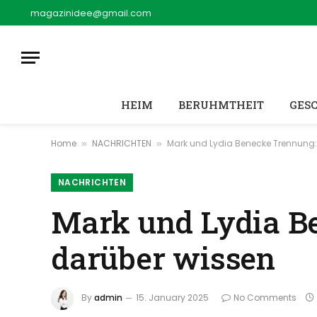
magazinidee@gmail.com
HEIM
BERUHMTHEIT
GES
Home
NACHRICHTEN
Mark und Lydia Benecke Trennung:
»
»
NACHRICHTEN
Mark und Lydia B
darüber wissen
By
admin
15. January 2025
No Comments