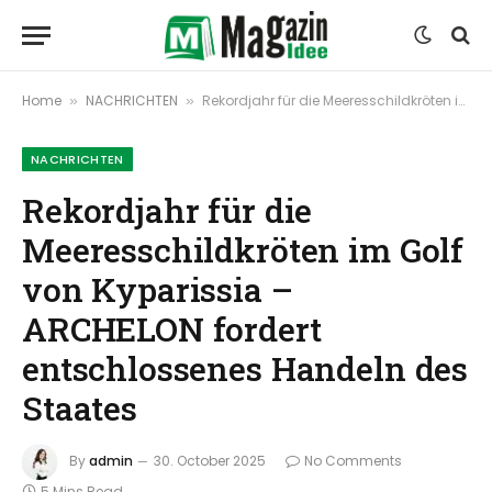
Home
NACHRICHTEN
Rekordjahr für die Meeresschildkröten im Golf von Kyparissia – ARCHELON fordert entschlossenes Handeln des Staates
»
»
NACHRICHTEN
Rekordjahr für die
Meeresschildkröten im Golf
von Kyparissia –
ARCHELON fordert
entschlossenes Handeln des
Staates
By
admin
30. October 2025
No Comments
5 Mins Read