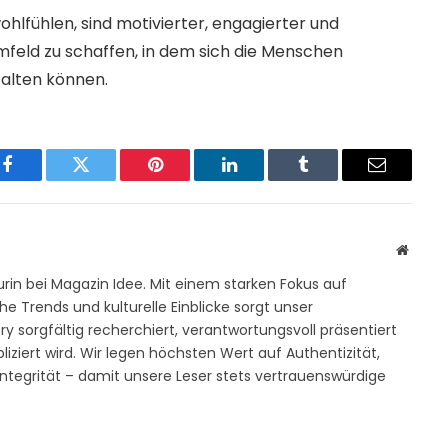
wohlfühlen, sind motivierter, engagierter und
Umfeld zu schaffen, in dem sich die Menschen
falten können.
Facebook
Twitter
Pinterest
LinkedIn
Tumblr
Email
Websit
rin bei Magazin Idee. Mit einem starken Fokus auf
e Trends und kulturelle Einblicke sorgt unser
y sorgfältig recherchiert, verantwortungsvoll präsentiert
iziert wird. Wir legen höchsten Wert auf Authentizität,
Integrität – damit unsere Leser stets vertrauenswürdige