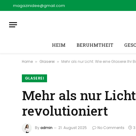
magazinidee@gmail.com
HEIM
BERUHMTHEIT
GES
Home
Glaserei
Mehr als nur Licht: Wie eine Glaserei Ihr B
»
»
GLASEREI
Mehr als nur Licht
revolutioniert
By
admin
21. August 2025
No Comments
3