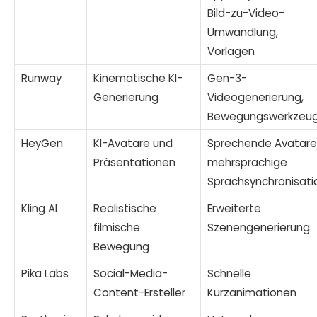
Bild-zu-Video-
Umwandlung,
Vorlagen
Runway
Kinematische KI-
Gen-3-
Generierung
Videogenerierung,
Bewegungswerkzeu
HeyGen
KI-Avatare und
Sprechende Avatare
Präsentationen
mehrsprachige
Sprachsynchronisati
Kling AI
Realistische
Erweiterte
filmische
Szenengenerierung
Bewegung
Pika Labs
Social-Media-
Schnelle
Content-Ersteller
Kurzanimationen